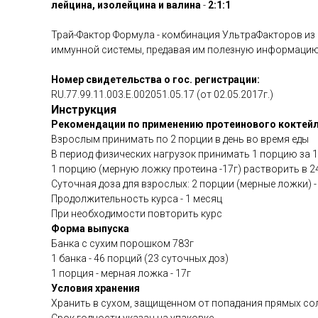
лейцина, изолейцина и валина
-
2:1:1
Трай-Фактор Формула - комбинация УльтраФакторов из
иммунной системы, предавая им полезную информацию
Номер свидетельства о гос. регистрации:
RU.77.99.11.003.Е.002051.05.17 (от 02.05.2017г.)
Инструкция
Рекомендации по применению протеинового коктей
Взрослым принимать по 2 порции в день во время еды
В период физических нагрузок принимать 1 порцию за 1
1 порцию (мерную ложку протеина -17г) растворить в 2
Суточная доза для взрослых: 2 порции (мерные ложки) -
Продолжительность курса - 1 месяц
При необходимости повторить курс
Форма выпуска
Банка с сухим порошком 783г
1 банка - 46 порций (23 суточных доз)
1 порция - мерная ложка - 17г
Условия хранения
Хранить в сухом, защищенном от попадания прямых солн