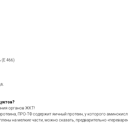
 (Е 466)
а;
дуктов?
яния органов ЖКТ!
теина, ПРО-ТФ содержит яичный протеин, у которого аминокислот
лены на мелкие части, можно сказать, предварительно «переварен