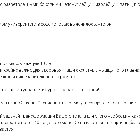
 разветвлёнными боковыми цепями: лейцин, изолейцин, валин, в 
м университете, в ходе которых выяснилось, что он:
чной массы каждые 10 лет!
и крайне важно для здоровья! Наши скелетные мышцы - это главна
белков и пищеварительных ферментов.
твечает за управление уровнем сахара в крови!
 мышечной ткани. Специалисты прямо утверждают, что старение –
 задачей трансформации Вашего тела, а для этого необходим кач
 возрасте после 40 лет, этого мало. Одна из основных причин бел
вается!