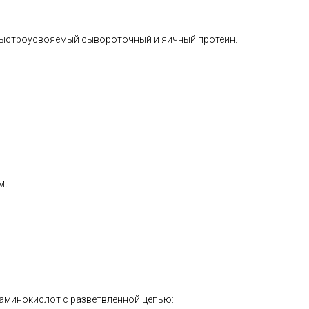
быстроусвояемый сывороточный и яичный протеин.
м.
аминокислот с разветвленной цепью: