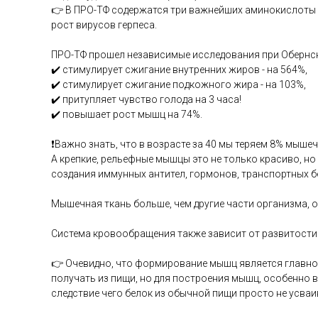
👉 В ПРО-ТФ содержатся три важнейших аминокислоты с
рост вирусов герпеса.
ПРО-ТФ прошел независимые исследования при Обернско
✔️ стимулирует сжигание внутренних жиров - на 564%,
✔️ стимулирует сжигание подкожного жира - на 103%,
✔️ притупляет чувство голода на 3 часа!
✔️ повышает рост мышц на 74%.
❗️Важно знать, что в возрасте за 40 мы теряем 8% мыше
А крепкие, рельефные мышцы это не только красиво, но 
создания иммунных антител, гормонов, транспортных 
Мышечная ткань больше, чем другие части организма, о
Система кровообращения также зависит от развитости
👉 Очевидно, что формирование мышц является главной
получать из пищи, но для построения мышц, особенно в
следствие чего белок из обычной пищи просто не усваи