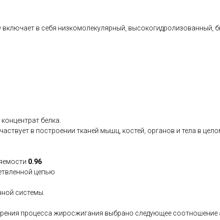
 включает в себя низкомолекулярный, высокогидролизованный, 
 концентрат белка.
частвует в построении тканей мышц, костей, органов и тела в цело
яемости
0.96
ветвленной цепью
нной системы.
скорения процесса жиросжигания выбрано следующее соотношение 