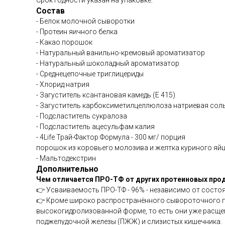
Срок годности указан на упаковке.
Состав
- Белок молочной сыворотки
- Протеин яичного белка
- Какао порошок
- Натуральный ванильно-кремовый ароматизатор
- Натуральный шоколадный ароматизатор
- Среднецепочные триглицериды
- Хлорид натрия
- Загуститель ксантановая камедь (Е 415)
- Загуститель карбоксиметилцеллюлоза натриевая соль
- Подсластитель сукралоза
- Подсластитель ацесульфам калия
- 4Life Трай-Фактор Формула - 300 мг/ порция
порошок из коровьего молозива и желтка куриного яйц
- Мальтодекстрин
Дополнительно
Чем отличается ПРО-ТФ от других протеиновых про
👉 Усваиваемость ПРО-ТФ - 96% - независимо от состо
👉 Кроме широко распространённого сывороточного про
высокогидролизованной форме, то есть они уже расщеп
поджелудочной железы (ПЖЖ) и слизистых кишечника.