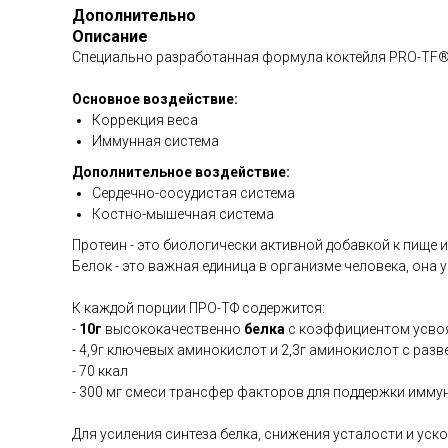
Дополнительно
Описание
Специально разработанная формула коктейля PRO-TF®
Основное воздействие:
Коррекция веса
Иммунная система
Дополнительное воздействие:
Сердечно-сосудистая система
Костно-мышечная система
Протеин - это биологически активной добавкой к пище и
Белок - это важная единица в организме человека, она у
К каждой порции ПРО-ТФ содержится:
-
10г
высококачественно
белка
с коэффициентом усво
- 4,9г ключевых аминокислот и 2,3г аминокислот с раз
- 70 ккал
- 300 мг смеси трансфер факторов для поддержки имму
Для усиления синтеза белка, снижения усталости и у