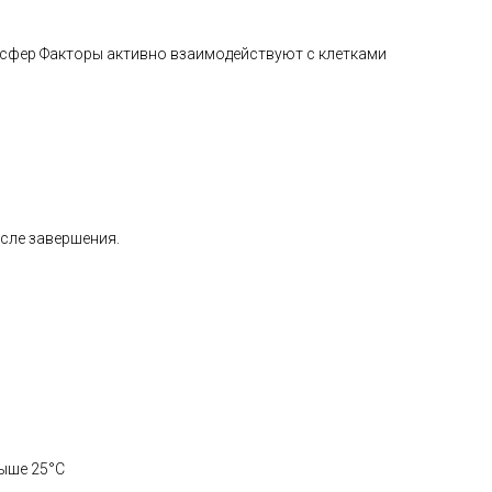
нсфер Факторы активно взаимодействуют с клетками
осле завершения.
выше 25°C